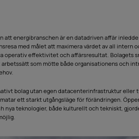
en att energibranschen är en datadriven affär inledde
sresa med målet att maximera värdet av all intern o
ra operativ effektivitet och affärsresultat. Bolagets s
tt arbetssätt som mötte både organisationens och in
ehov.
tivt bolag utan egen datacenterinfrastruktur eller 
lmatar ett starkt utgångsläge för förändringen. Öpp
 nya teknologier, både kulturellt och tekniskt, gjor
öjlig.