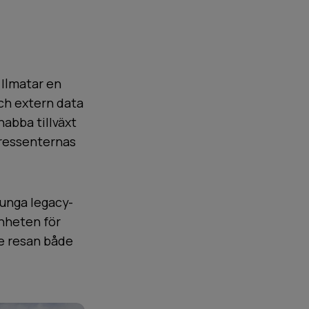
 Ilmatar en
ch extern data
nabba tillväxt
tressenternas
tunga legacy-
enheten för
de resan både