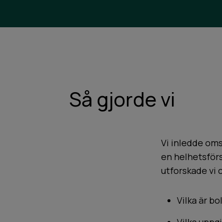
Så gjorde vi
Vi inledde om
en helhetsför
utforskade vi 
Vilka är bo