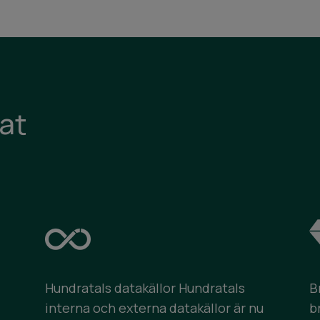
at
Hundratals datakällor Hundratals
B
interna och externa datakällor är nu
b