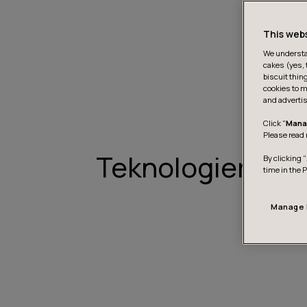
This web
We understan
cakes (yes, 
biscuit thin
cookies to m
and advertis
Click "
Mana
Please read 
Teknologier
By clicking “
time in the 
Manage 