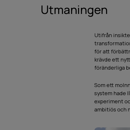
Utmaningen
Utifrån insikt
transformation
för att förbätt
krävde ett ny
föränderliga b
Som ett molnna
system hade I
experiment och
ambitiös och m