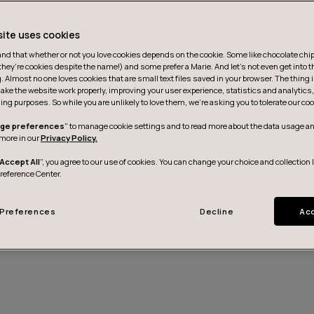
site uses cookies
d that whether or not you love cookies depends on the cookie. Some like chocolate chip,
they’re cookies despite the name!) and some prefer a Marie. And let's not even get into t
g. Almost no one loves cookies that are small text files saved in your browser. The thing 
ake the website work properly, improving your user experience, statistics and analytic
ing purposes. So while you are unlikely to love them, we’re asking you to tolerate our coo
ge preferences
" to manage cookie settings and to read more about the data usage an
more in our
Privacy Policy.
Accept All
”, you agree to our use of cookies. You can change your choice and collection 
Preference Center.
Snowflake
DBT
MS Power BI/Fab
Preferences
Decline
Acc
React, MS Power Apps
MS Dataverse