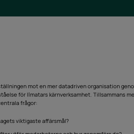
ställningen mot en mer datadriven organisation geno
ståelse för Ilmatars kärnverksamhet. Tillsammans m
centrala frågor:
lagets viktigaste affärsmål?