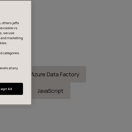
 others jaffa
he cookie vs.
is, we use
s, and marketing
kies.
d categories.
levels at any
ric
MS Azure Data Factory
ept All
SQL
JavaScript