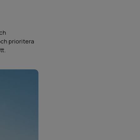
och
ch prioritera
tt.