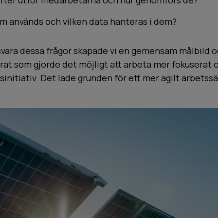
ifter utför medarbetarna och hur genomförs de?
em används och vilken data hanteras i dem?
vara dessa frågor skapade vi en gemensam målbild 
t som gjorde det möjligt att arbeta mer fokuserat o
sinitiativ. Det lade grunden för ett mer agilt arbetssä