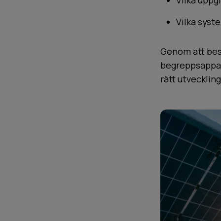
Vilka uppg
Vilka syst
Genom att bes
begreppsappara
rätt utveckling