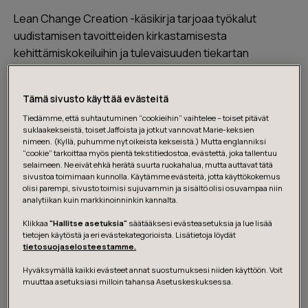
Lean Change Creation -käsikirja tarjoaa työkalut
uudistamisen tavoitteiden kirkastamisesta
kehittämiskokeiluihin ja tulevaisuuden tiekartan
rakentamiseen. Se soveltuu uudistuksiin, joiden
lopputulos ei ole ennalta täysin selvä ja joissa halutaan
Tämä sivusto käyttää evästeitä
edetä yhdessä oppimalla. Uudistus voi olla pienemmän
Tiedämme, että suhtautuminen “cookieihin” vaihtelee – toiset pitävät
mittakaavaan kehittämistä tai kokonaisvaltaisempi
suklaakekseistä, toiset Jaffoista ja jotkut vannovat Marie-keksien
muutos. Käsikirjan sisältö on jäsennelty siten, että
nimeen. (Kyllä, puhumme nyt oikeista kekseistä.) Mutta englanniksi
“cookie” tarkoittaa myös pientä tekstitiedostoa, evästettä, joka tallentuu
lukijan on helppo tunnistaa tilanteensa ja soveltaa
selaimeen. Ne eivät ehkä herätä suurta ruokahalua, mutta auttavat tätä
kuvattuja työkaluja tarvittavilta osin.
sivustoa toimimaan kunnolla. Käytämme evästeitä, jotta käyttökokemus
olisi parempi, sivusto toimisi sujuvammin ja sisältö olisi osuvampaa niin
analytiikan kuin markkinoinninkin kannalta.
Muutoksen ytimessä
Klikkaa
"Hallitse asetuksia"
säätääksesi evästeasetuksia ja lue lisää
tietojen käytöstä ja eri evästekategorioista. Lisätietoja löydät
tietosuojaselosteestamme.
Käsikirja rakentuu kanvaaseista, jotka mahdollistavat
Hyväksymällä kaikki evästeet annat suostumuksesi niiden käyttöön. Voit
uudistamisen läpiviennin, olipa kyse toimintamallien
muuttaa asetuksiasi milloin tahansa Asetuskeskuksessa.
uudistamisesta,
kulttuurin kehittämisestä
tai muusta