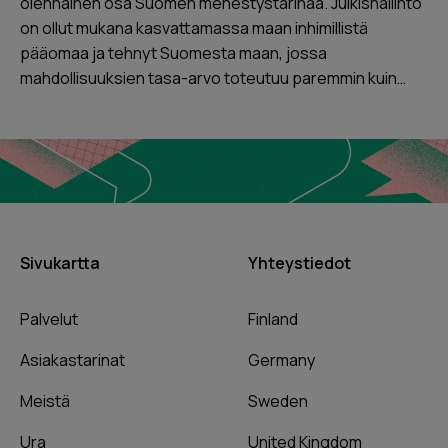
olennainen osa Suomen menestystarinaa. Julkishallinto
on ollut mukana kasvattamassa maan inhimillistä
pääomaa ja tehnyt Suomesta maan, jossa
mahdollisuuksien tasa-arvo toteutuu paremmin kuin…
Sivukartta
Yhteystiedot
Palvelut
Finland
Asiakastarinat
Germany
Meistä
Sweden
Ura
United Kingdom