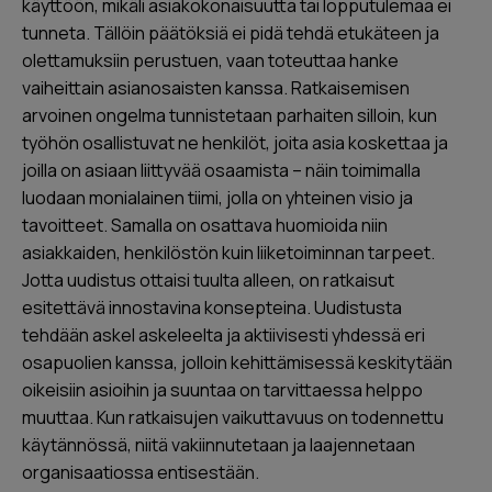
käyttöön, mikäli asiakokonaisuutta tai lopputulemaa ei
tunneta. Tällöin päätöksiä ei pidä tehdä etukäteen ja
olettamuksiin perustuen, vaan toteuttaa hanke
vaiheittain asianosaisten kanssa. Ratkaisemisen
arvoinen ongelma tunnistetaan parhaiten silloin, kun
työhön osallistuvat ne henkilöt, joita asia koskettaa ja
joilla on asiaan liittyvää osaamista – näin toimimalla
luodaan monialainen tiimi, jolla on yhteinen visio ja
tavoitteet. Samalla on osattava huomioida niin
asiakkaiden, henkilöstön kuin liiketoiminnan tarpeet.
Jotta uudistus ottaisi tuulta alleen, on ratkaisut
esitettävä innostavina konsepteina. Uudistusta
tehdään askel askeleelta ja aktiivisesti yhdessä eri
osapuolien kanssa, jolloin kehittämisessä keskitytään
oikeisiin asioihin ja suuntaa on tarvittaessa helppo
muuttaa. Kun ratkaisujen vaikuttavuus on todennettu
käytännössä, niitä vakiinnutetaan ja laajennetaan
organisaatiossa entisestään.