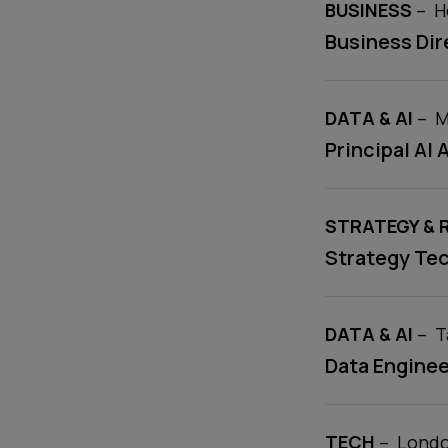
COMPETENC
lo
BUSINESS
–
H
Business Dir
COMPETENC
l
DATA & AI
–
M
Principal AI 
COMPETENC
STRATEGY & 
Strategy Tec
COMPETENC
l
DATA & AI
–
T
Data Engine
COMPETENC
locati
TECH
–
Lond