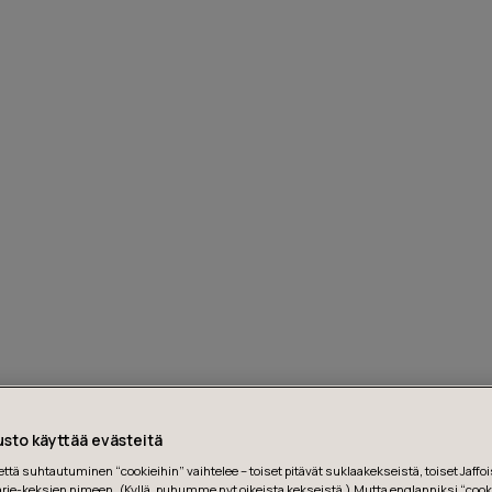
sto käyttää evästeitä
tä suhtautuminen “cookieihin” vaihtelee – toiset pitävät suklaakekseistä, toiset Jaffois
ie-keksien nimeen. (Kyllä, puhumme nyt oikeista kekseistä.) Mutta englanniksi “cooki