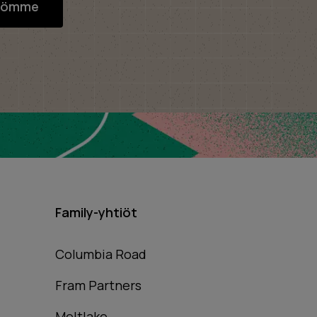
söömme
Family-yhtiöt
Columbia Road
Fram Partners
Meltlake