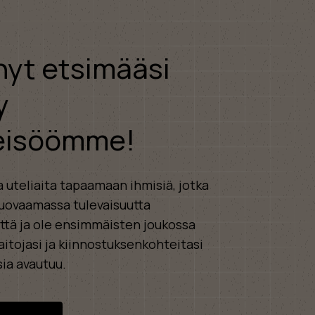
nyt etsimääsi
y
eisöömme!
 uteliaita tapaamaan ihmisiä, jotka
uovaamassa tulevaisuutta
tä ja ole ensimmäisten joukossa
aitojasi ja kiinnostuksenkohteitasi
ia avautuu.