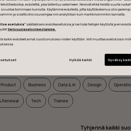
tekstitiedostoa, evästettä, joka tallentuu selaimeen. Ne eivät ehkä herätä suurta ruoka
avoimet työpaikat
ä sivustoa toimimaan kunnolla. Käytämme evästeitä, jotta käyttökokemus olisi parempi
vammin ja sisältö olisi osuvampaa niin analytiikan kuin markkinoinninkin kannalta.
sijainnin mukaan
litse asetuksia"
säätääksesi evästeasetuksia ja lue lisää tietojen käytöstä ja eri eväst
löydät
tietosuojaselosteestamme.
Helsinki
London
Munich
Poland
Portugal
ä kaikki evästeet annat suostumuksesi niiden käyttöön. Voit muuttaa asetuksiasi mil
uksessa.
m
Stuttgart
Tampere
setukset
Hylkää kaikki
Hyväksy kaik
 osaamisen mukaan
& Product
Business
Data & AI
Design
Operati
& Renewal
Tech
Trainee
Tyhjennä kaikki su