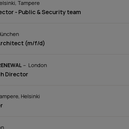
E
cation
:
:
elsinki, Tampere
ector - Public & Security team
E
ocation
:
:
ünchen
Architect (m/f/d)
E
:
location
:
RENEWAL
–
London
h Director
E
ocation
:
:
ampere, Helsinki
er
E
on
:
:
on