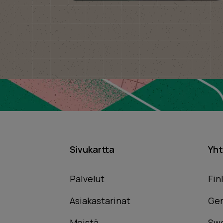
Sivukartta
Yht
Palvelut
Fin
Asiakastarinat
Ge
Meistä
Sw