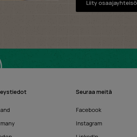
Liity osaajayhtei
eystiedot
Seuraa meitä
land
Facebook
rmany
Instagram
eden
LinkedIn