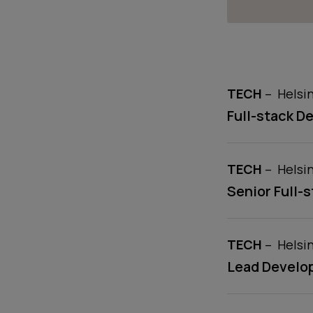
COMPETENC
locati
TECH
–
Helsi
Full-stack D
COMPETENC
locati
TECH
–
Helsi
Senior Full-
COMPETENC
locati
TECH
–
Helsin
Lead Develo