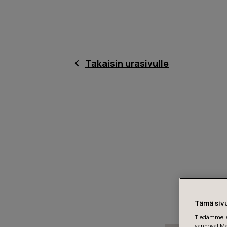
Takaisin urasivulle
Tämä sivu
Tiedämme, et
vannovat Mar