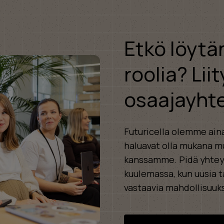
Etkö löytä
roolia? Liit
osaajayht
Futuricella olemme aina
haluavat olla mukana m
kanssamme. Pidä yhteyt
kuulemassa, kun uusia t
vastaavia mahdollisuuks