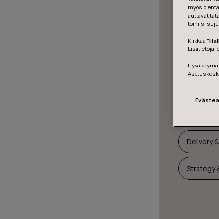
myös pientä 
Suodata 
auttavat tät
toimisi suju
Suodata 
Klikkaa
"Hal
Lisätietoja 
Berlin
Hyväksymäll
Asetuskesk
Stockhol
Evästea
Suodata
Delivery 
Strategy 