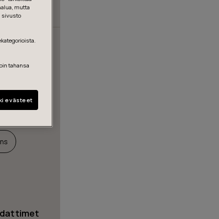
halua, mutta
, sivusto
ekategorioista.
loin tahansa
ki evästeet
ons
odattimet