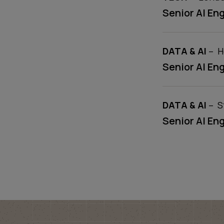
Senior AI En
COMPETENC
l
DATA & AI
–
H
Senior AI En
COMPETENC
l
DATA & AI
–
S
Senior AI En