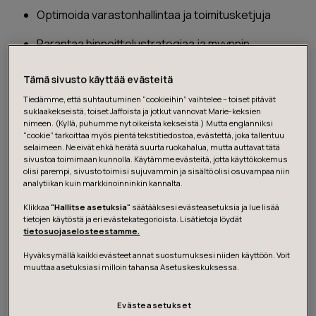
Optimoida varastonhallintaa ja toimitusketjuja
Parantaa hinnoittelustrategiaa ja myynnin
tehokkuutta
Tämä sivusto käyttää evästeitä
Personoida asiakaskokemuksia ja lisätä
Tiedämme, että suhtautuminen “cookieihin” vaihtelee – toiset pitävät
asiakasuskollisuutta
suklaakekseistä, toiset Jaffoista ja jotkut vannovat Marie-keksien
nimeen. (Kyllä, puhumme nyt oikeista kekseistä.) Mutta englanniksi
“cookie” tarkoittaa myös pientä tekstitiedostoa, evästettä, joka tallentuu
Me autamme sinua muuttamaan haasteet kilpailueduksi
selaimeen. Ne eivät ehkä herätä suurta ruokahalua, mutta auttavat tätä
sivustoa toimimaan kunnolla. Käytämme evästeitä, jotta käyttökokemus
hyödyntämällä edistynyttä analytiikkaa, koneoppimista
olisi parempi, sivusto toimisi sujuvammin ja sisältö olisi osuvampaa niin
ja digitaalisia innovaatioita.
analytiikan kuin markkinoinninkin kannalta.
Klikkaa
"Hallitse asetuksia"
säätääksesi evästeasetuksia ja lue lisää
tietojen käytöstä ja eri evästekategorioista. Lisätietoja löydät
tietosuojaselosteestamme.
Hyväksymällä kaikki evästeet annat suostumuksesi niiden käyttöön. Voit
muuttaa asetuksiasi milloin tahansa Asetuskeskuksessa.
Evästeasetukset