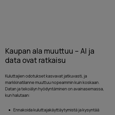
Ota yhteyttä
Kaupan ala muuttuu – AI ja
data ovat ratkaisu
Kuluttajien odotukset kasvavat jatkuvasti, ja
markkinatilanne muuttuu nopeammin kuin koskaan.
Datan ja tekoälyn hyödyntäminen on avainasemassa,
kun halutaan:
Ennakoida kuluttajakäyttäytymistä ja kysyntää