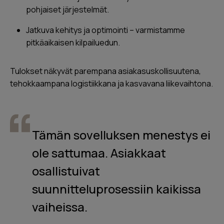
pohjaiset järjestelmät.
Jatkuva kehitys ja optimointi – varmistamme
pitkäaikaisen kilpailuedun.
Tulokset näkyvät parempana asiakasuskollisuutena,
tehokkaampana logistiikkana ja kasvavana liikevaihtona.
Tämän sovelluksen menestys ei
ole sattumaa. Asiakkaat
osallistuivat
suunnitteluprosessiin kaikissa
vaiheissa.