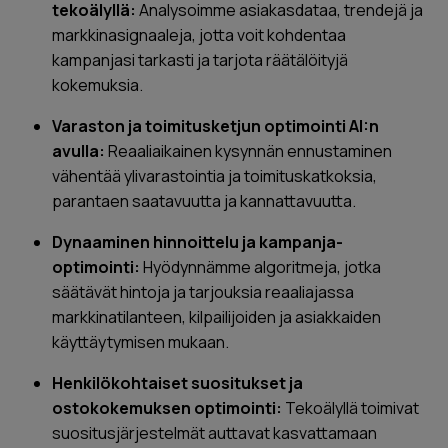
tekoälyllä:
Analysoimme asiakasdataa, trendejä ja
markkinasignaaleja, jotta voit kohdentaa
kampanjasi tarkasti ja tarjota räätälöityjä
kokemuksia.
Varaston ja toimitusketjun optimointi AI:n
avulla:
Reaaliaikainen kysynnän ennustaminen
vähentää ylivarastointia ja toimituskatkoksia,
parantaen saatavuutta ja kannattavuutta.
Dynaaminen hinnoittelu ja kampanja-
optimointi:
Hyödynnämme algoritmeja, jotka
säätävät hintoja ja tarjouksia reaaliajassa
markkinatilanteen, kilpailijoiden ja asiakkaiden
käyttäytymisen mukaan.
Henkilökohtaiset suositukset ja
ostokokemuksen optimointi:
Tekoälyllä toimivat
suositusjärjestelmät auttavat kasvattamaan