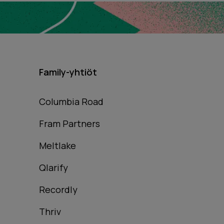
Family-yhtiöt
Columbia Road
Fram Partners
Meltlake
Qlarify
Recordly
Thriv