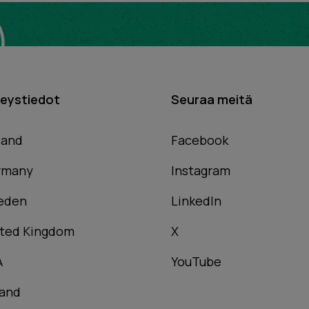
eystiedot
Seuraa meitä
land
Facebook
rmany
Instagram
eden
LinkedIn
ted Kingdom
X
A
YouTube
and