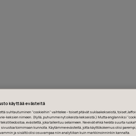
sto käyttää evästeitä
tä suhtautuminen “cookieihin” vaihtelee – toiset pitävät suklaakekseistä, toiset Jaffois
ie-keksien nimeen. (Kyllä, puhumme nyt oikeista kekseistä.) Mutta englanniksi “cooki
tekstitiedostoa, evästettä, joka tallentuu selaimeen. Ne eivät ehkä herätä suurta ruoka
ä sivustoa toimimaan kunnolla. Käytämme evästeitä, jotta käyttökokemus olisi parempi
 Bergmannstraße 5, Haus 4, 10961 Berlin, Germany
vammin ja sisältö olisi osuvampaa niin analytiikan kuin markkinoinninkin kannalta.