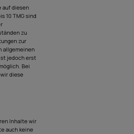
e auf diesen
is 10 TMG sind
er
ständen zu
htungen zur
n allgemeinen
st jedoch erst
möglich. Bei
wir diese
ren Inhalte wir
te auch keine