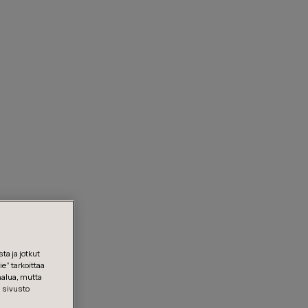
ta ja jotkut
e” tarkoittaa
halua, mutta
, sivusto