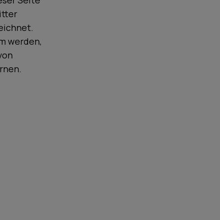
eser Seite
itter
eichnet.
am werden,
von
rnen.