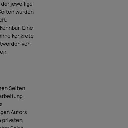
 der jeweilige
 Seiten wurden
ft.
rkennbar. Eine
 ohne konkrete
ntwerden von
en.
esen Seiten
arbeitung,
es
igen Autors
 privaten,