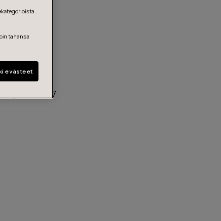
ekategorioista.
loin tahansa
ki evästeet
g
mer gemäß §27