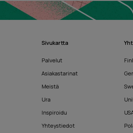
Sivukartta
Yht
Palvelut
Fin
Asiakastarinat
Ge
Meistä
Sw
Ura
Uni
Inspiroidu
US
Yhteystiedot
Pol