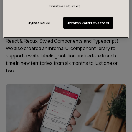
create a best-in-class international payment platform.
Evästeasetukset
We overhauled Moneycorp’s user-facing online
Hylkää kaikki
Hyväksy kaikki evästeet
platform for private and corporate customers, bringing
in best-in-class modern web technologies (including
React & Redux, Styled Components and Typescript).
We also created an internal UI component library to
support a white labeling solution and reduce launch
time in new territories from six months to just one or
two.