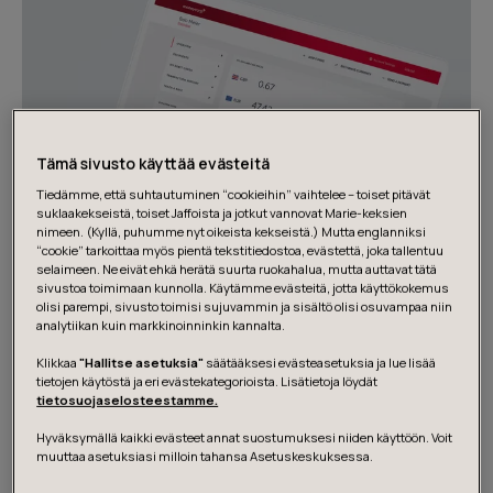
Tämä sivusto käyttää evästeitä
Tiedämme, että suhtautuminen “cookieihin” vaihtelee – toiset pitävät
suklaakekseistä, toiset Jaffoista ja jotkut vannovat Marie-keksien
nimeen. (Kyllä, puhumme nyt oikeista kekseistä.) Mutta englanniksi
“cookie” tarkoittaa myös pientä tekstitiedostoa, evästettä, joka tallentuu
selaimeen. Ne eivät ehkä herätä suurta ruokahalua, mutta auttavat tätä
sivustoa toimimaan kunnolla. Käytämme evästeitä, jotta käyttökokemus
olisi parempi, sivusto toimisi sujuvammin ja sisältö olisi osuvampaa niin
analytiikan kuin markkinoinninkin kannalta.
Since 2016, Futurice has partnered with Moneycorp to
Klikkaa
"Hallitse asetuksia"
säätääksesi evästeasetuksia ja lue lisää
tietojen käytöstä ja eri evästekategorioista. Lisätietoja löydät
design and build a new customer-centric platform and
tietosuojaselosteestamme.
service experience. We’ve worked closely with their
Hyväksymällä kaikki evästeet annat suostumuksesi niiden käyttöön. Voit
domain experts in navigating a complex mix of
muuttaa asetuksiasi milloin tahansa Asetuskeskuksessa.
regulatory environments and financial systems, to co-