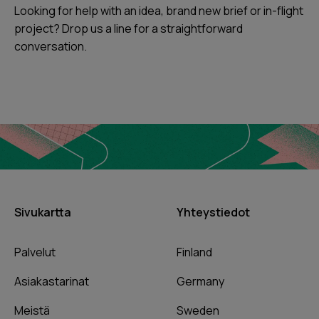
Looking for help with an idea, brand new brief or in-flight
project? Drop us a line for a straightforward
conversation.
Sivukartta
Yhteystiedot
Palvelut
Finland
Asiakastarinat
Germany
Meistä
Sweden