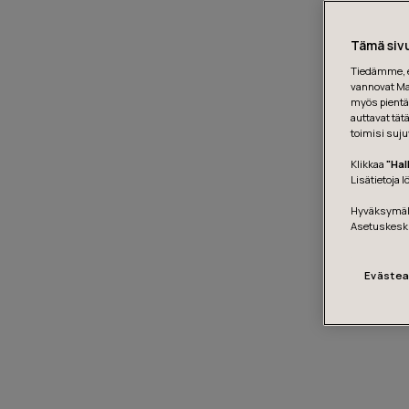
Tämä sivu
Tiedämme, et
vannovat Mar
myös pientä 
auttavat tät
toimisi suju
Klikkaa
"Hal
Lisätietoja 
Hyväksymäll
Asetuskesk
Evästea