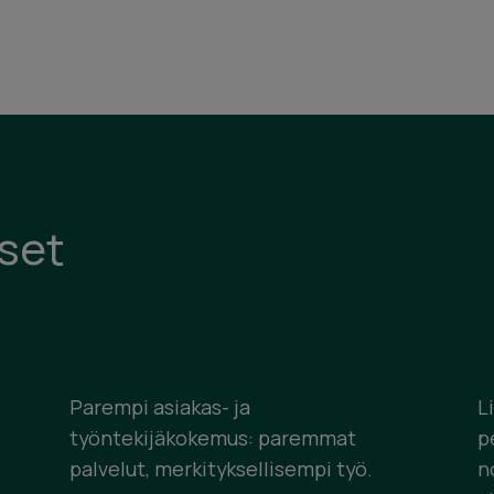
kset
Parempi asiakas- ja
L
työntekijäkokemus: paremmat
p
palvelut, merkityksellisempi työ.
n