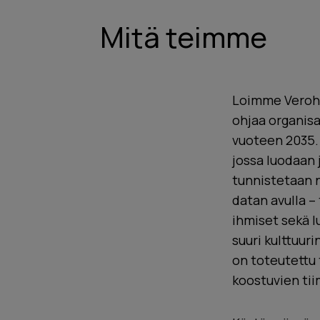
Mitä teimme
Loimme Verohal
ohjaa organis
vuoteen 2035. 
jossa luodaan 
tunnistetaan n
datan avulla –
ihmiset sekä l
suuri kulttuur
on toteutettu 
koostuvien tii