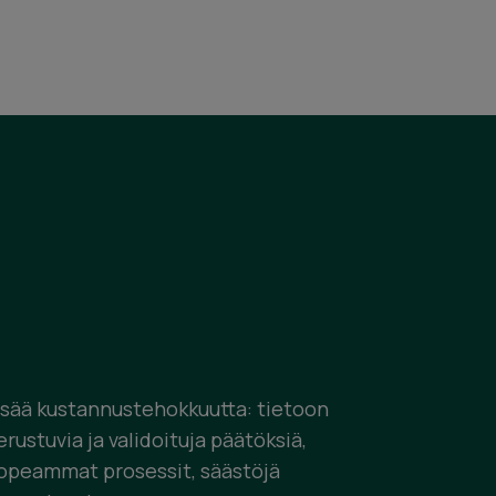
isää kustannustehokkuutta: tietoon
erustuvia ja validoituja päätöksiä,
opeammat prosessit, säästöjä