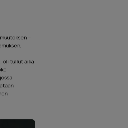
 muutoksen –
kemuksen,
oli tullut aika
oko
 jossa
 dataan
onen