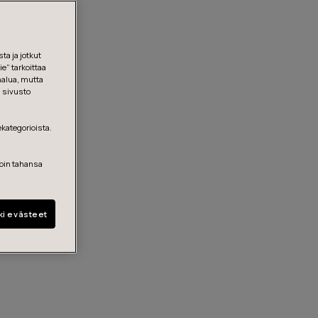
ta ja jotkut
e” tarkoittaa
halua, mutta
, sivusto
ekategorioista.
loin tahansa
ki evästeet