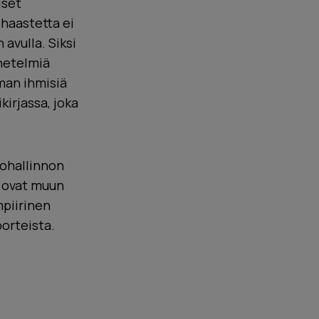
iset
haastetta ei
 avulla. Siksi
netelmiä
man ihmisiä
kirjassa, joka
rohallinnon
a ovat muun
mpiirinen
porteista.