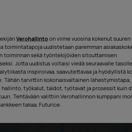
tekijän
Verohallinto
on viime vuosina kokenut suuren
a ja toimintatapoja uudistetaan paremman asiakasko
toiminnan sekä työntekijöiden sitouttamisen
ksi. Jotta uudistus voitaisi viedä seuraavalle tasolle, 
lytiikasta inspiroivaa, saavutettavaa ja hyödyllistä k
e. Tähän tarvittiin kokonaisvaltainen lähestymistapa,
 hallinto, työkalut, taidot, työtavat ja prosessit kuin
tuuri. Tehtävään valittiin Verohallinnon kumppani m
ankkeen takaa, Futurice.