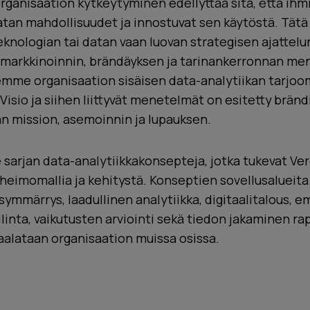
ganisaation kytkeytyminen edellyttää sitä, että ihm
tan mahdollisuudet ja innostuvat sen käytöstä. Tätä 
eknologian tai datan vaan luovan strategisen ajattelun
arkkinoinnin, brändäyksen ja tarinankerronnan me
emme organisaation sisäisen data-analytiikan tarjoo
Visio ja siihen liittyvät menetelmät on esitetty brändi
än mission, asemoinnin ja lupauksen.
 sarjan data-analytiikkakonsepteja, jotka tukevat Ve
heimomallia ja kehitystä. Konseptien sovellusalueit
ymmärrys, laadullinen analytiikka, digitaalitalous, e
llinta, vaikutusten arviointi sekä tiedon jakaminen ra
aalataan organisaation muissa osissa.