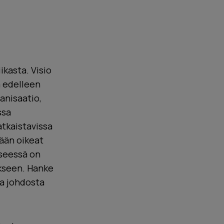
kasta. Visio
a edelleen
anisaatio,
ssa
atkaistavissa
tään oikeat
yseessä on
ukseen. Hanke
ja johdosta