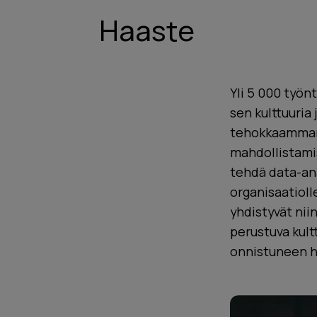
Haaste
Yli 5 000 työn
sen kulttuuri
tehokkaamman 
mahdollistamise
tehdä data-ana
organisaatioll
yhdistyvät niin
perustuva kult
onnistuneen h