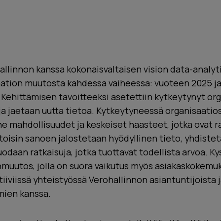
linnon kanssa kokonaisvaltaisen vision data-analytii
aation muutosta kahdessa vaiheessa: vuoteen 2025 j
Kehittämisen tavoitteeksi asetettiin kytkeytynyt org
ja jaetaan uutta tietoa. Kytkeytyneessä organisaatio
e mahdollisuudet ja keskeiset haasteet, jotka ovat r
 toisin sanoen jalostetaan hyödyllinen tieto, yhdiste
uodaan ratkaisuja, jotka tuottavat todellista arvoa. K
inmuutos, jolla on suora vaikutus myös asiakaskokem
tiiviissä yhteistyössä Verohallinnon asiantuntijoista 
mien kanssa.