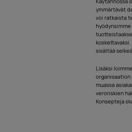
Käytännössä or
ymmärtävät da
voi ratkaista t
hyödynsimme m
tuotteistaaks
koskettavaksi. 
sisältää selke
Lisäksi loimme
organisaation 
muassa asiakas
veroriskien ha
Konsepteja sk