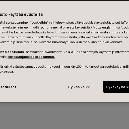
sto käyttää evästeitä
tä suhtautuminen “cookieihin” vaihtelee – toiset pitävät suklaakekseistä, toiset Jaffois
ie-keksien nimeen. (Kyllä, puhumme nyt oikeista kekseistä.) Mutta englanniksi “cooki
tekstitiedostoa, evästettä, joka tallentuu selaimeen. Ne eivät ehkä herätä suurta ruoka
ä sivustoa toimimaan kunnolla. Käytämme evästeitä, jotta käyttökokemus olisi parempi
vammin ja sisältö olisi osuvampaa niin analytiikan kuin markkinoinninkin kannalta.
litse asetuksia"
säätääksesi evästeasetuksia ja lue lisää tietojen käytöstä ja eri eväst
löydät
tietosuojaselosteestamme.
ä kaikki evästeet annat suostumuksesi niiden käyttöön. Voit muuttaa asetuksiasi mil
uksessa.
setukset
Hylkää kaikki
Hyväksy kaik