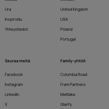
Ura
United Kingdom
Inspiroidu
USA
Yhteystiedot
Poland
Portugal
Seuraa meitä
Family-yhtiöt
Facebook
Columbia Road
Instagram
Fram Partners
LinkedIn
Meltlake
X
Qlarify