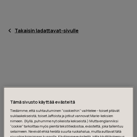
Takaisin ladattavat-sivulle
Tämä sivusto käyttää evästeitä
Tiedämme, että suhtautuminen “cookieihin” vaihtelee – toiset pitävät
suklaakekseistä, toiset Jaffoista ja jotkut vannovat Marie-keksien
nimeen. (Kyllä, puhumme nyt oikeista kekseistä.) Mutta englanniksi
“cookie” tarkoittaa myös pientä tekstitiedostoa, evästettä, joka tallentuu
selaimeen. Ne eivät ehkä herätä suurta ruokahalua, mutta auttavat tätä
sivustoa toimimaan kunnolla. Käytämme evästeitä, jotta käyttökokemus