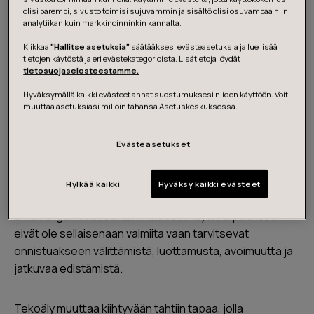
olisi parempi, sivusto toimisi sujuvammin ja sisältö olisi osuvampaa niin
analytiikan kuin markkinoinninkin kannalta.
Lataa opas
Klikkaa
"Hallitse asetuksia"
säätääksesi evästeasetuksia ja lue lisää
tietojen käytöstä ja eri evästekategorioista. Lisätietoja löydät
tietosuojaselosteestamme.
Hyväksymällä kaikki evästeet annat suostumuksesi niiden käyttöön. Voit
Tekoälyn käyttötapaukset
muuttaa asetuksiasi milloin tahansa Asetuskeskuksessa.
Loimme yhdessä julkisen sektorin kanssa tekoälyn
Evästeasetukset
käyttötapauksia, jotka vastaavat toimialan strategisiin
haasteisiin. Toivottavasti oppaamme avulla saat
Hylkää kaikki
Hyväksy kaikki evästeet
käytännön inspiraatiota, kuinka hyödyntää tekoälyä
oman organisaatiosi toiminnassa. Käyttötapaukset
eivät ole sellaisenaan valmiita vaan tarvitsevat
onnistuakseen välittämistä, luottamusta, avoimuutta ja
jatkuvaa edistämistä.
Tekoäly muuttaa kiihtyvään tahtiin tapaa, jolla