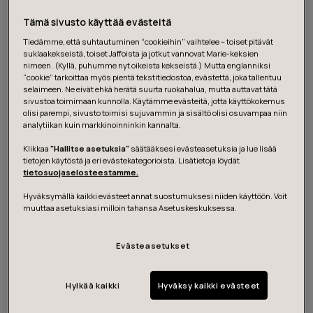
Tämä sivusto käyttää evästeitä
Tiedämme, että suhtautuminen “cookieihin” vaihtelee – toiset pitävät
suklaakekseistä, toiset Jaffoista ja jotkut vannovat Marie-keksien
nimeen. (Kyllä, puhumme nyt oikeista kekseistä.) Mutta englanniksi
“cookie” tarkoittaa myös pientä tekstitiedostoa, evästettä, joka tallentuu
selaimeen. Ne eivät ehkä herätä suurta ruokahalua, mutta auttavat tätä
sivustoa toimimaan kunnolla. Käytämme evästeitä, jotta käyttökokemus
olisi parempi, sivusto toimisi sujuvammin ja sisältö olisi osuvampaa niin
analytiikan kuin markkinoinninkin kannalta.
Download the report
Klikkaa
"Hallitse asetuksia"
säätääksesi evästeasetuksia ja lue lisää
tietojen käytöstä ja eri evästekategorioista. Lisätietoja löydät
tietosuojaselosteestamme.
Hyväksymällä kaikki evästeet annat suostumuksesi niiden käyttöön. Voit
About the analysis
muuttaa asetuksiasi milloin tahansa Asetuskeskuksessa.
Evästeasetukset
In today’s competitive digital landscape, understanding
customer sentiment is essential for creating
exceptional mobile banking experiences. Discover how
Hylkää kaikki
Hyväksy kaikki evästeet
platform-specific challenges, such as iOS users' desire