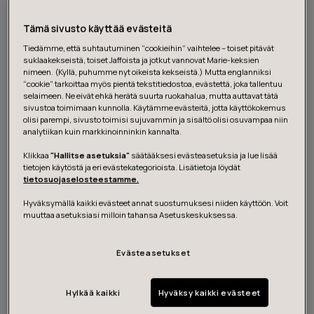
resursointia, oikeita ihmisiä ja jatkuvaa oppimista.
Tämä sivusto käyttää evästeitä
Tiedämme, että suhtautuminen “cookieihin” vaihtelee – toiset pitävät
suklaakekseistä, toiset Jaffoista ja jotkut vannovat Marie-keksien
nimeen. (Kyllä, puhumme nyt oikeista kekseistä.) Mutta englanniksi
Oppiminen ja utelias mieli ovat
“cookie” tarkoittaa myös pientä tekstitiedostoa, evästettä, joka tallentuu
selaimeen. Ne eivät ehkä herätä suurta ruokahalua, mutta auttavat tätä
innovaatiotoiminnan tärkeimpiä
sivustoa toimimaan kunnolla. Käytämme evästeitä, jotta käyttökokemus
olisi parempi, sivusto toimisi sujuvammin ja sisältö olisi osuvampaa niin
ulottuvuuksia
analytiikan kuin markkinoinninkin kannalta.
Klikkaa
"Hallitse asetuksia"
säätääksesi evästeasetuksia ja lue lisää
tietojen käytöstä ja eri evästekategorioista. Lisätietoja löydät
ANNE JALKALA
tietosuojaselosteestamme.
Chief Sustainability and Strategy Officer at Vaisala
Hyväksymällä kaikki evästeet annat suostumuksesi niiden käyttöön. Voit
muuttaa asetuksiasi milloin tahansa Asetuskeskuksessa.
Lopuksi Jalkala muistuttaa, että innovaatioprojektien
Evästeasetukset
lopettaminen ajoissa on tärkeää. "Kill twenty -periaate"
tarkoittaa, että yrityksen tulee olla valmis lopettamaan
Hylkää kaikki
Hyväksy kaikki evästeet
projekteja, jotka eivät johda toivottuun kasvuun, jotta