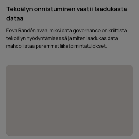
Tekoälyn onnistuminen vaatii laadukasta
dataa
Eeva Randén avaa, miksi data governance on kriittistä
tekoälyn hyödyntämisessä ja miten laadukas data
mahdollistaa paremmat liiketoimintatulokset.