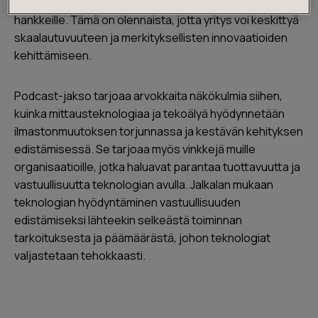
resursseja voidaan vapauttaa potentiaalisemmille
hankkeille. Tämä on olennaista, jotta yritys voi keskittyä
skaalautuvuuteen ja merkityksellisten innovaatioiden
kehittämiseen.
Podcast-jakso tarjoaa arvokkaita näkökulmia siihen,
kuinka mittausteknologiaa ja tekoälyä hyödynnetään
ilmastonmuutoksen torjunnassa ja kestävän kehityksen
edistämisessä. Se tarjoaa myös vinkkejä muille
organisaatioille, jotka haluavat parantaa tuottavuutta ja
vastuullisuutta teknologian avulla. Jalkalan mukaan
teknologian hyödyntäminen vastuullisuuden
edistämiseksi lähteekin selkeästä toiminnan
tarkoituksesta ja päämäärästä, johon teknologiat
valjastetaan tehokkaasti.