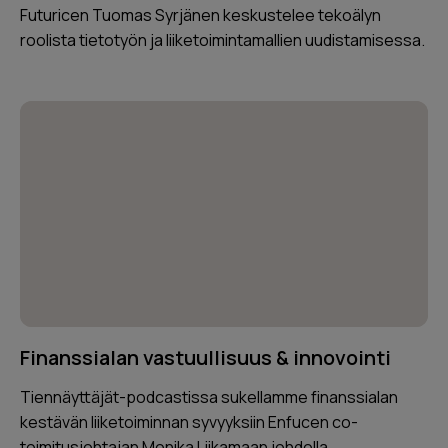
Futuricen Tuomas Syrjänen keskustelee tekoälyn
roolista tietotyön ja liiketoimintamallien uudistamisessa.
Finanssialan vastuullisuus & innovointi
Tiennäyttäjät-podcastissa sukellamme finanssialan
kestävän liiketoiminnan syvyyksiin Enfucen co-
toimitusjohtajan Monika Liikamaan johdolla.