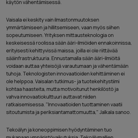
käytön vähentämisessä.
Vaisala ei keskity vain ilmastonmuutoksen
ymmärtämiseen ja hillitsemiseen, vaan myös siihen
sopeutumiseen. Yrityksen mittausteknologia on
keskeisessä roolissa sään ääri-ilmiöiden ennakoinnissa,
erityisesti kehittyvissä maissa, joilla ei ole riittävää
sääinfrastruktuuria. Ennustamalla sään ääri-ilmiöitä
voidaan auttaa yhteisöjä varautumaan ja vähentämään
tuhoja. Teknologisten innovaatioiden kehittäminen ei
ole helppoa. Vaisalan tutkimus- ja tuotekehitystiimi
kohtaa haasteita, mutta motivoitunut henkilöstö ja
vahva innovaatiokulttuuri auttavat niiden
ratkaisemisessa. "Innovaatioiden tuottaminen vaatii
sitoutumista ja periksiantamattomuutta," Jalkala sanoo.
Tekoälyn ja koneoppimisen hyödyntäminen tuo
mukanaan ympäristövaikutuksia. Tekoälymallien