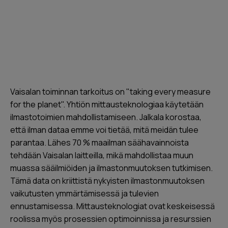
Vaisalan toiminnan tarkoitus on "taking every measure
for the planet". Yhtiön mittausteknologiaa käytetään
ilmastotoimien mahdollistamiseen. Jalkala korostaa,
että ilman dataa emme voi tietää, mitä meidän tulee
parantaa. Lähes 70 % maailman säähavainnoista
tehdään Vaisalan laitteilla, mikä mahdollistaa muun
muassa sääilmiöiden ja ilmastonmuutoksen tutkimisen.
Tämä data on kriittistä nykyisten ilmastonmuutoksen
vaikutusten ymmärtämisessä ja tulevien
ennustamisessa. Mittausteknologiat ovat keskeisessä
roolissa myös prosessien optimoinnissa ja resurssien