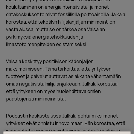
kouluttaminen on energiaintensiivistä, ja monet
datakeskukset toimivat fossiilisilla polttoaineilla. Jalkala
korostaa, että tekoälyn hiilijalanjäljen minimointi on
vasta alussa, mutta se on tärkeä osa Vaisalan
pyrkimyksiä energiatehokkuuden ja
ilmastotoimenpiteiden edistämiseksi.
Vaisala keskittyy positiivisen kädenjäljen
maksimoimiseen. Tämä tarkoittaa, että yrityksen
tuotteet ja palvelut auttavat asiakkaita vähentämään
omaa negatiivista hiilijalanjälkeään. Jalkala korostaa,
että yrityksen on myös huolehdittava omien
päästöjensä minimoinnista.
Podcastin keskustelussa Jalkala pohtii, miksi monet
yritykset eivät onnistu innovoimaan. Hän korostaa, että
innovaatiotoiminnan onnistuminen vaatii oikeanlaista