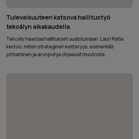
Tulevaisuuteen katsova hallitustyö
tekoälyn aikakaudella
Tekoäly haastaa hallitukset uudistumaan. Lauri Ratia
kertoo, miten strateginen ketteryys, esimerkillä
johtaminen ja arvopohja ohjaavat muutosta.