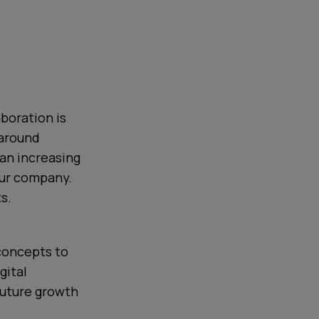
boration is
 around
 an increasing
our company.
s.
 concepts to
gital
future growth