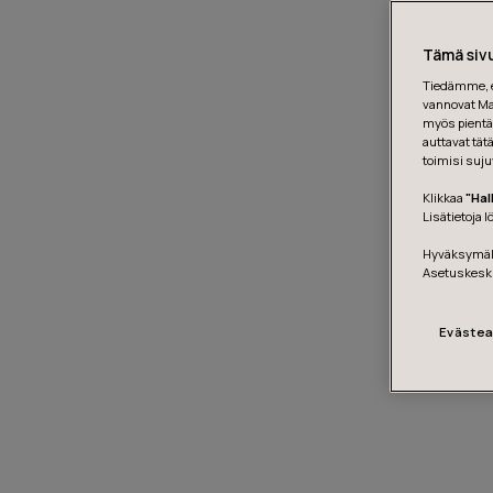
Tämä sivu
Tiedämme, et
vannovat Mar
myös pientä 
auttavat tät
toimisi suju
Klikkaa
"Hal
Lisätietoja 
Hyväksymäll
Asetuskesk
Evästea