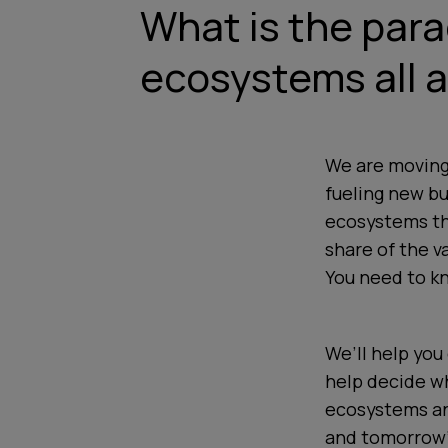
What is the para
ecosystems all 
We are moving
fueling new bu
ecosystems tha
share of the v
You need to kn
We’ll help you
help decide wh
ecosystems and
and tomorrow’