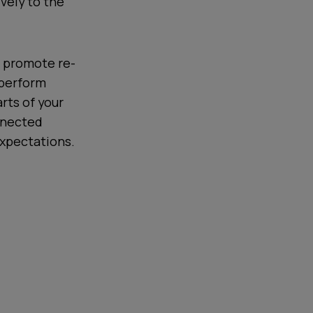
vely to the
o promote re-
 perform
rts of your
onnected
xpectations.