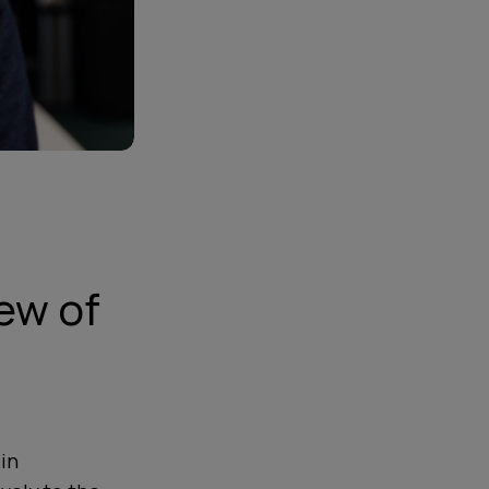
ew of
in