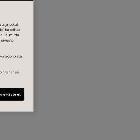
ta ja jotkut
e” tarkoittaa
halua, mutta
, sivusto
ekategorioista.
loin tahansa
ki evästeet