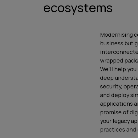
ecosystems
Modernising co
business but g
interconnected
wrapped packa
We’ll help you
deep understan
security, oper
and deploy sim
applications a
promise of dig
your legacy ap
practices and