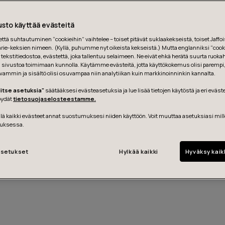
sto käyttää evästeitä
tä suhtautuminen “cookieihin” vaihtelee – toiset pitävät suklaakekseistä, toiset Jaffois
ie-keksien nimeen. (Kyllä, puhumme nyt oikeista kekseistä.) Mutta englanniksi “cooki
tekstitiedostoa, evästettä, joka tallentuu selaimeen. Ne eivät ehkä herätä suurta ruoka
ä sivustoa toimimaan kunnolla. Käytämme evästeitä, jotta käyttökokemus olisi parempi
vammin ja sisältö olisi osuvampaa niin analytiikan kuin markkinoinninkin kannalta.
litse asetuksia"
säätääksesi evästeasetuksia ja lue lisää tietojen käytöstä ja eri eväst
löydät
tietosuojaselosteestamme.
ä kaikki evästeet annat suostumuksesi niiden käyttöön. Voit muuttaa asetuksiasi mil
Get in touch
uksessa.
setukset
Hylkää kaikki
Hyväksy kaik