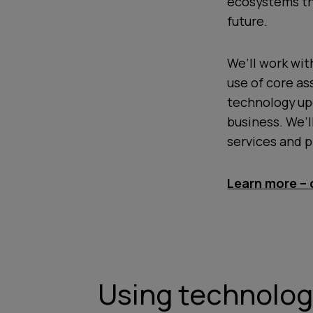
ecosystems tha
future.
We’ll work wit
use of core a
technology up
business. We’l
services and 
Learn more –
Using technology