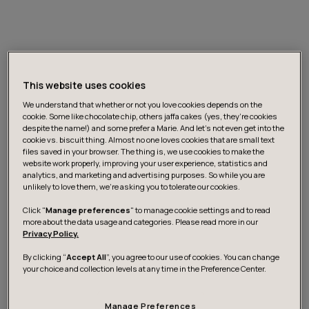
This website uses cookies
Lataa opas
We understand that whether or not you love cookies depends on the
cookie. Some like chocolate chip, others jaffa cakes (yes, they’re cookies
despite the name!) and some prefer a Marie. And let's not even get into the
cookie vs. biscuit thing. Almost no one loves cookies that are small text
files saved in your browser. The thing is, we use cookies to make the
Vapauta generatiivisen
website work properly, improving your user experience, statistics and
analytics, and marketing and advertising purposes. So while you are
tekoälyn täysi potentiaali
unlikely to love them, we’re asking you to tolerate our cookies.
liiketoiminnassa
Click "
Manage preferences
" to manage cookie settings and to read
more about the data usage and categories. Please read more in our
Privacy Policy.
Uskomme vahvasti, että tekoäly tuo organisaatioille
By clicking “
Accept All
”, you agree to our use of cookies. You can change
your choice and collection levels at any time in the Preference Center.
entistä paremman mahdollisuuden parantaa
tuottavuutta ja lisätä työn vaikuttavuutta. Tässä
oppaassa käsitellään tekoälyn hyödyntämisen kaikkia
Manage Preferences