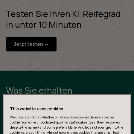
Testen Sie Ihren KI-Reifegrad
in unter 10 Minuten
Jetzt testen ->
Was Sie erhalten
This website uses cookies
We understand that whether or not you love cookies depends on the
cookie. Some like chocolate chip, others jaffa cakes (yes, they’re cookies
despite the name!) and some prefer a Marie. And let's not even get into the
cookie vs. biscuit thing. Almost no one loves cookies that are small text