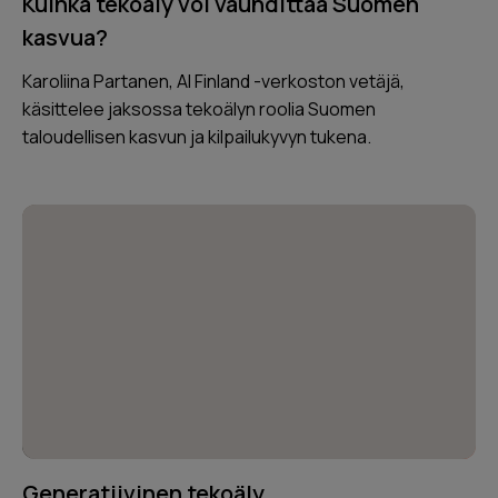
Kuinka tekoäly voi vauhdittaa Suomen
kasvua?
Karoliina Partanen, AI Finland -verkoston vetäjä,
käsittelee jaksossa tekoälyn roolia Suomen
taloudellisen kasvun ja kilpailukyvyn tukena.
Generatiivinen tekoäly