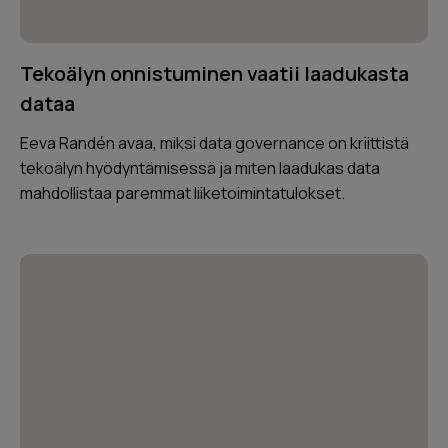
Tekoälyn onnistuminen vaatii laadukasta
dataa
Eeva Randén avaa, miksi data governance on kriittistä
tekoälyn hyödyntämisessä ja miten laadukas data
mahdollistaa paremmat liiketoimintatulokset.