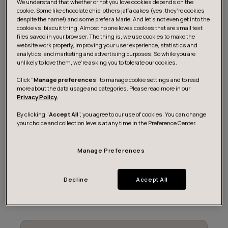
Nordics-markkinalla. Hän mainitsee uusiutuvan energian
We understand that whether or not you love cookies depends on the
cookie. Some like chocolate chip, others jaffa cakes (yes, they’re cookies
hybridipuistojen kehittämisen tulevaisuuden suuntana,
despite the name!) and some prefer a Marie. And let's not even get into the
jossa yhdessä puistossa tuotetaan puhdasta,
cookie vs. biscuit thing. Almost no one loves cookies that are small text
files saved in your browser. The thing is, we use cookies to make the
uusiutuvaa energiaa tuuli- ja aurinkovoimaloilla ja jossa
website work properly, improving your user experience, statistics and
energiaa voidaan varastoida akkuratkaisuilla. Lepola
analytics, and marketing and advertising purposes. So while you are
unlikely to love them, we’re asking you to tolerate our cookies.
korostaa myös joustavuuden ja keskittymisen tärkeyttä
liiketoiminnassa sekä rohkeutta kokeilla uusia asioita ja
Click "
Manage preferences
" to manage cookie settings and to read
more about the data usage and categories. Please read more in our
oppia epäonnistumisista.
Privacy Policy.
By clicking “
Accept All
”, you agree to our use of cookies. You can change
Tämä podcast-jakso tarjoaa syvällisen näkemyksen
your choice and collection levels at any time in the Preference Center.
siitä, kuinka dataohjautuvuus vaikuttaa uusiutuvan
energian alaan, ja kuinka Ilmatar käyttää dataa
Manage Preferences
hyväkseen toimintansa tehostamiseksi ja kestävän
liiketoiminnan edistämiseksi.
Decline
Accept All