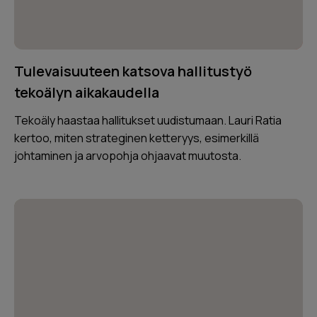
Tulevaisuuteen katsova hallitustyö
tekoälyn aikakaudella
Tekoäly haastaa hallitukset uudistumaan. Lauri Ratia
kertoo, miten strateginen ketteryys, esimerkillä
johtaminen ja arvopohja ohjaavat muutosta.