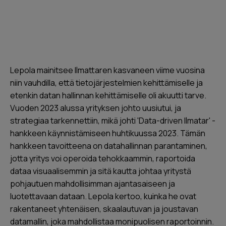
Lepola mainitsee Ilmattaren kasvaneen viime vuosina
niin vauhdilla, että tietojärjestelmien kehittämiselle ja
etenkin datan hallinnan kehittämiselle oli akuutti tarve.
Vuoden 2023 alussa yrityksen johto uusiutui, ja
strategiaa tarkennettiin, mikä johti 'Data-driven Ilmatar' -
hankkeen käynnistämiseen huhtikuussa 2023. Tämän
hankkeen tavoitteena on datahallinnan parantaminen,
jotta yritys voi operoida tehokkaammin, raportoida
dataa visuaalisemmin ja sitä kautta johtaa yritystä
pohjautuen mahdollisimman ajantasaiseen ja
luotettavaan dataan. Lepola kertoo, kuinka he ovat
rakentaneet yhtenäisen, skaalautuvan ja joustavan
datamallin, joka mahdollistaa monipuolisen raportoinnin.