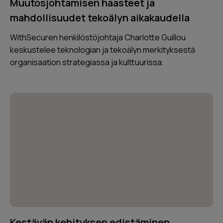
Muutosjohtamisen haasteet ja
mahdollisuudet tekoälyn aikakaudella
WithSecuren henkilöstöjohtaja Charlotte Guillou
keskustelee teknologian ja tekoälyn merkityksestä
organisaation strategiassa ja kulttuurissa.
Kestävän kehityksen edistäminen