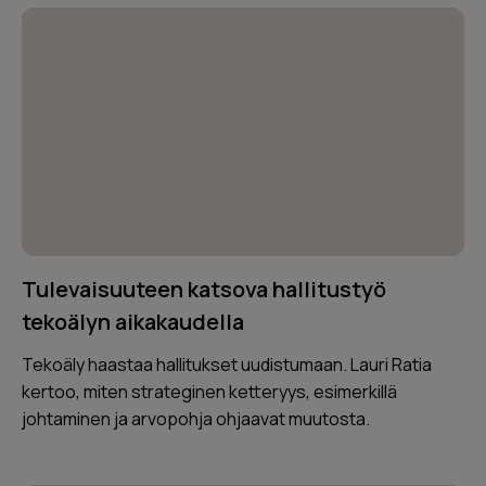
Tulevaisuuteen katsova hallitustyö
tekoälyn aikakaudella
Tekoäly haastaa hallitukset uudistumaan. Lauri Ratia
kertoo, miten strateginen ketteryys, esimerkillä
johtaminen ja arvopohja ohjaavat muutosta.