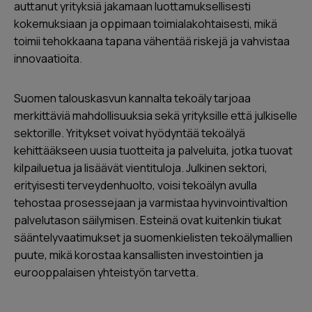
auttanut yrityksiä jakamaan luottamuksellisesti
kokemuksiaan ja oppimaan toimialakohtaisesti, mikä
toimii tehokkaana tapana vähentää riskejä ja vahvistaa
innovaatioita.
Suomen talouskasvun kannalta tekoäly tarjoaa
merkittäviä mahdollisuuksia sekä yrityksille että julkiselle
sektorille. Yritykset voivat hyödyntää tekoälyä
kehittääkseen uusia tuotteita ja palveluita, jotka tuovat
kilpailuetua ja lisäävät vientituloja. Julkinen sektori,
erityisesti terveydenhuolto, voisi tekoälyn avulla
tehostaa prosessejaan ja varmistaa hyvinvointivaltion
palvelutason säilymisen. Esteinä ovat kuitenkin tiukat
sääntelyvaatimukset ja suomenkielisten tekoälymallien
puute, mikä korostaa kansallisten investointien ja
eurooppalaisen yhteistyön tarvetta.