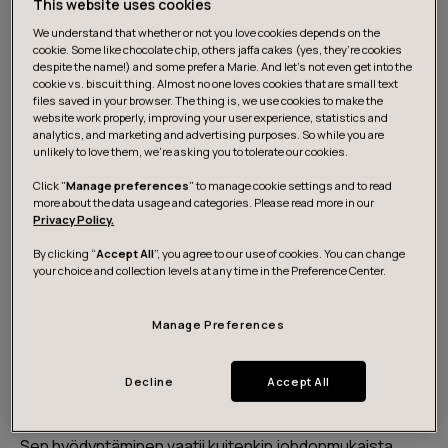
This website uses cookies
on selvää, että tekoälyn käyttö voi tuottaa merkittävää
liiketoiminta-arvoa, kun sen soveltaminen kohdistetaan
We understand that whether or not you love cookies depends on the
cookie. Some like chocolate chip, others jaffa cakes (yes, they’re cookies
liiketoiminnan ytimeen.
despite the name!) and some prefer a Marie. And let's not even get into the
cookie vs. biscuit thing. Almost no one loves cookies that are small text
files saved in your browser. The thing is, we use cookies to make the
Tulevaisuuden kehityksessä korostuu myös kansallinen
website work properly, improving your user experience, statistics and
analytics, and marketing and advertising purposes. So while you are
yhteistyö ja strateginen suunnittelu. Partasen mukaan
unlikely to love them, we’re asking you to tolerate our cookies.
Suomi voi oppia esimerkiksi Pariisissa toimivasta AI
Click "
Manage preferences
" to manage cookie settings and to read
Factorystä, joka on onnistunut luomaan aktiivisen
more about the data usage and categories. Please read more in our
ekosysteemin ja houkuttelemaan sijoituksia. Vastaava
Privacy Policy.
hanke Suomessa voisi edistää uusien yritysten syntyä
By clicking “
Accept All
”, you agree to our use of cookies. You can change
ja vahvistaa tekoälyn käyttöä eri toimialoilla. Lisäksi
your choice and collection levels at any time in the Preference Center.
johtajien sitoutuminen ja tekoälyn strateginen
hyödyntäminen ovat avainasemassa, jotta tekoälyn
Manage Preferences
mahdollisuudet realisoituvat täysimittaisesti.
Decline
Accept All
Karoliina Partasen näkemykset osoittavat, että
tekoälyllä on merkittävä rooli Suomen tulevaisuudessa.
Sen hyödyntäminen vaatii kuitenkin johdonmukaista