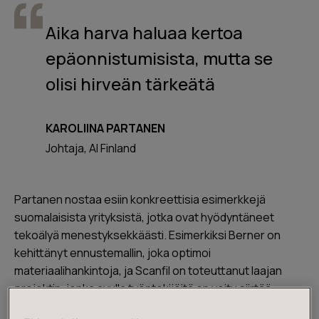
Aika harva haluaa kertoa
epäonnistumisista, mutta se
olisi hirveän tärkeätä
KAROLIINA PARTANEN
Johtaja, AI Finland
Partanen nostaa esiin konkreettisia esimerkkejä
suomalaisista yrityksistä, jotka ovat hyödyntäneet
tekoälyä menestyksekkäästi. Esimerkiksi Berner on
kehittänyt ennustemallin, joka optimoi
materiaalihankintoja, ja Scanfil on toteuttanut laajan
projektin, jonka avulla työntekijöitä on voitu siirtää
tuottavampiin tehtäviin. Näiden esimerkkien perusteella