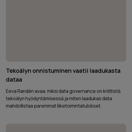
Tekoälyn onnistuminen vaatii laadukasta
dataa
Eeva Randén avaa, miksi data governance on kriittistä
tekoälyn hyödyntämisessä ja miten laadukas data
mahdollistaa paremmat liiketoimintatulokset.