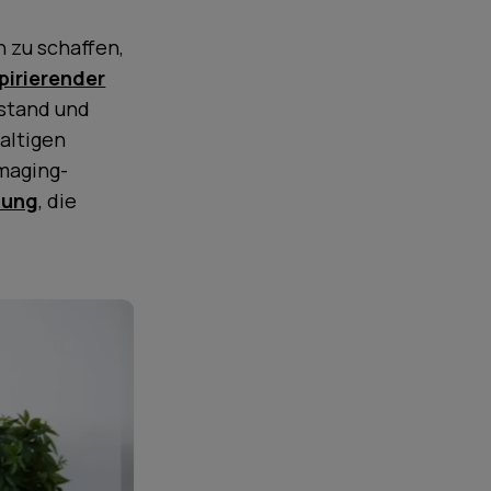
 zu schaffen,
pirierender
 stand und
altigen
Imaging-
lung
, die