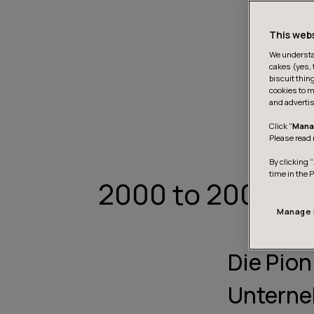
This web
We understan
cakes (yes, 
biscuit thin
cookies to m
and advertis
Click "
Mana
Please read 
By clicking “
time in the 
2000 to 2006
Manage 
Die Pion
Unterne