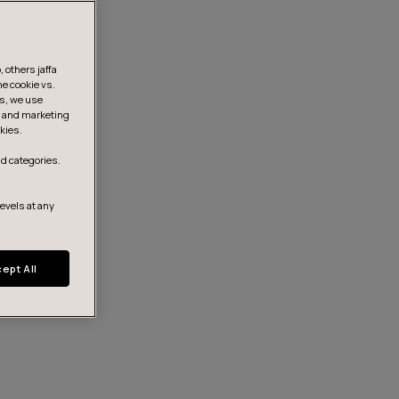
 others jaffa
he cookie vs.
is, we use
s, and marketing
kies.
d categories.
levels at any
ept All