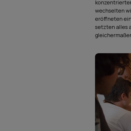
konzentrierten
wechselten wi
eröffneten ein
setzten alles 
gleichermaßen