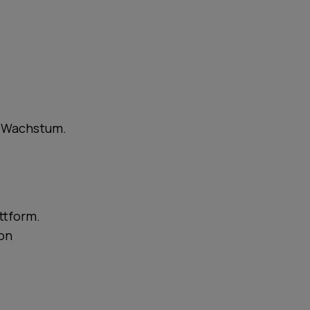
r Wachstum.
ttform.
von