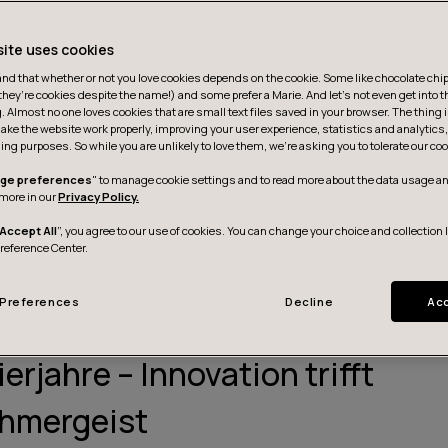
site uses cookies
d that whether or not you love cookies depends on the cookie. Some like chocolate chip,
they’re cookies despite the name!) and some prefer a Marie. And let's not even get into t
g. Almost no one loves cookies that are small text files saved in your browser. The thing 
ake the website work properly, improving your user experience, statistics and analytic
ing purposes. So while you are unlikely to love them, we’re asking you to tolerate our coo
ge preferences
" to manage cookie settings and to read more about the data usage an
more in our
Privacy Policy.
Accept All
”, you agree to our use of cookies. You can change your choice and collection 
Preference Center.
Preferences
Decline
Acc
ierjahre – Innovation trifft
hmergeist