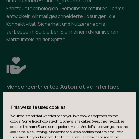
umfassenden Erfahrung in vernetzten
Fahrzeugtechnologien. Gemeinsam mit Ihren Teams
entwickeln wir maßgeschneiderte Lösungen, die
Konnektivität, Sicherheit und Nutzererlebnis
verbessern. So bleiben Sie in einem dynamischen
Marktumfeld an der Spitze.
Menschzentriertes Automotive Interface
Design
This website uses cookies
Wir gestalten intuitive, sichere und barrierefreie
We understand that whether or not you love cookies depends on the
Benutzererlebnisse, die den Menschen in den
cookie. Some like chocolate chip, others jaffa cakes (yes, they’re cookies
Mittelpunkt stellen. Unser Co-Creation-Ansatz und
despite the name!) and some prefer a Marie. And let's not even get into the
cookie vs. biscuit thing. Almost no one loves cookies that are small text
iteratives Design führen zu Interfaces, die zu Ihrer
files saved in your browser. The thing is, we use cookies to make the