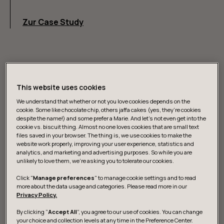
Zur Case Study
This website uses cookies
We understand that whether or not you love cookies depends on the
cookie. Some like chocolate chip, others jaffa cakes (yes, they’re cookies
despite the name!) and some prefer a Marie. And let's not even get into the
cookie vs. biscuit thing. Almost no one loves cookies that are small text
files saved in your browser. The thing is, we use cookies to make the
website work properly, improving your user experience, statistics and
analytics, and marketing and advertising purposes. So while you are
unlikely to love them, we’re asking you to tolerate our cookies.
Click "
Manage preferences
" to manage cookie settings and to read
more about the data usage and categories. Please read more in our
Privacy Policy.
By clicking “
Accept All
”, you agree to our use of cookies. You can change
Was wir tun
your choice and collection levels at any time in the Preference Center.